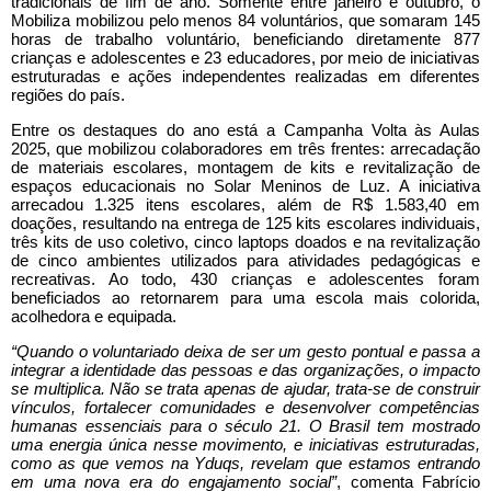
tradicionais de fim de ano. Somente entre janeiro e outubro, o
Mobiliza mobilizou pelo menos 84 voluntários, que somaram 145
horas de trabalho voluntário, beneficiando diretamente 877
crianças e adolescentes e 23 educadores, por meio de iniciativas
estruturadas e ações independentes realizadas em diferentes
regiões do país.
Entre os destaques do ano está a Campanha Volta às Aulas
2025, que mobilizou colaboradores em três frentes: arrecadação
de materiais escolares, montagem de kits e revitalização de
espaços educacionais no Solar Meninos de Luz. A iniciativa
arrecadou 1.325 itens escolares, além de R$ 1.583,40 em
doações, resultando na entrega de 125 kits escolares individuais,
três kits de uso coletivo, cinco laptops doados e na revitalização
de cinco ambientes utilizados para atividades pedagógicas e
recreativas. Ao todo, 430 crianças e adolescentes foram
beneficiados ao retornarem para uma escola mais colorida,
acolhedora e equipada.
“Quando o voluntariado deixa de ser um gesto pontual e passa a
integrar a identidade das pessoas e das organizações, o impacto
se multiplica. Não se trata apenas de ajudar, trata-se de construir
vínculos, fortalecer comunidades e desenvolver competências
humanas essenciais para o século 21. O Brasil tem mostrado
uma energia única nesse movimento, e iniciativas estruturadas,
como as que vemos na Yduqs, revelam que estamos entrando
em uma nova era do engajamento social”
, comenta Fabrício