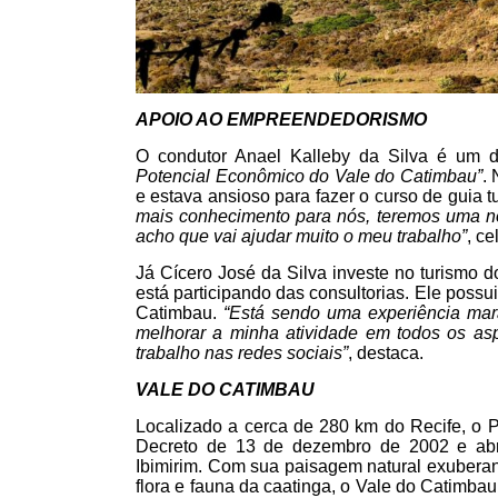
APOIO AO EMPREENDEDORISMO
O condutor Anael Kalleby da Silva é um d
Potencial Econômico do Vale do Catimbau”
.
e estava ansioso para fazer o curso de guia tu
mais conhecimento para nós, teremos uma nov
acho que vai ajudar muito o meu trabalho”
, ce
Já Cícero José da Silva investe no turismo d
está participando das consultorias. Ele possu
Catimbau.
“Está sendo uma experiência mara
melhorar a minha atividade em todos os asp
trabalho nas redes sociais”
, destaca.
VALE DO CATIMBAU
Localizado a cerca de 280 km do Recife, o P
Decreto de 13 de dezembro de 2002 e abra
Ibimirim. Com sua paisagem natural exuberant
flora e fauna da caatinga, o Vale do Catimbau