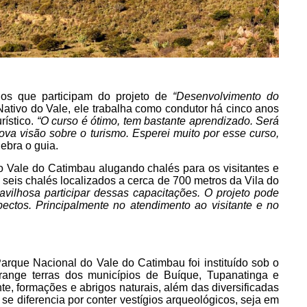
os que participam do projeto de
“Desenvolvimento do
 Nativo do Vale, ele trabalha como condutor há cinco anos
rístico.
“O curso é ótimo, tem bastante aprendizado. Será
a visão sobre o turismo. Esperei muito por esse curso,
lebra o guia.
o Vale do Catimbau alugando chalés para os visitantes e
i seis chalés localizados a cerca de 700 metros da Vila do
vilhosa participar dessas capacitações. O projeto pode
ectos. Principalmente no atendimento ao visitante e no
arque Nacional do Vale do Catimbau foi instituído sob o
nge terras dos municípios de Buíque, Tupanatinga e
e, formações e abrigos naturais, além das diversificadas
 se diferencia por conter vestígios arqueológicos, seja em