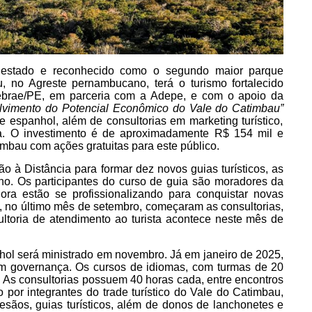
 estado e reconhecido como o segundo maior parque
, no Agreste pernambucano, terá o turismo fortalecido
Sebrae/PE, em parceria com a Adepe, e com o apoio da
lvimento do Potencial Econômico do Vale do Catimbau”
 de espanhol, além de consultorias em marketing turístico,
a. O investimento é de aproximadamente R$ 154 mil e
timbau com ações gratuitas para este público.
 à Distância para formar dez novos guias turísticos, as
no. Os participantes do curso de guia são moradores da
ra estão se profissionalizando para conquistar novas
, no último mês de setembro, começaram as consultorias,
ultoria de atendimento ao turista acontece neste mês de
ol será ministrado em novembro. Já em janeiro de 2025,
em governança. Os cursos de idiomas, com turmas de 20
 As consultorias possuem 40 horas cada, entre encontros
o por integrantes do trade turístico do Vale do Catimbau,
esãos, guias turísticos, além de donos de lanchonetes e