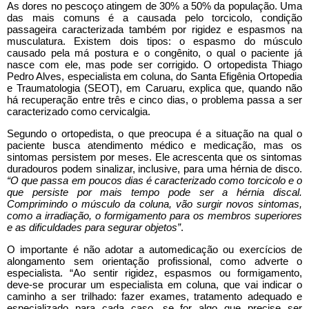
As dores no pescoço atingem de 30% a 50% da população. Uma
das mais comuns é a causada pelo torcicolo, condição
passageira caracterizada também por rigidez e espasmos na
musculatura. Existem dois tipos: o espasmo do músculo
causado pela má postura e o congênito, o qual o paciente já
nasce com ele, mas pode ser corrigido. O ortopedista Thiago
Pedro Alves, especialista em coluna, do Santa Efigênia Ortopedia
e Traumatologia (SEOT), em Caruaru, explica que, quando não
há recuperação entre três e cinco dias, o problema passa a ser
caracterizado como cervicalgia.
Segundo o ortopedista, o que preocupa é a situação na qual o
paciente busca atendimento médico e medicação, mas os
sintomas persistem por meses. Ele acrescenta que os sintomas
duradouros podem sinalizar, inclusive, para uma hérnia de disco.
“O que passa em poucos dias é caracterizado como torcicolo e o
que persiste por mais tempo pode ser a hérnia discal.
Comprimindo o músculo da coluna, vão surgir novos sintomas,
como a irradiação, o formigamento para os membros superiores
e as dificuldades para segurar objetos”
.
O importante é não adotar a automedicação ou exercícios de
alongamento sem orientação profissional, como adverte o
especialista. “Ao sentir rigidez, espasmos ou formigamento,
deve-se procurar um especialista em coluna, que vai indicar o
caminho a ser trilhado: fazer exames, tratamento adequado e
especializado para cada caso, se for algo que precise ser