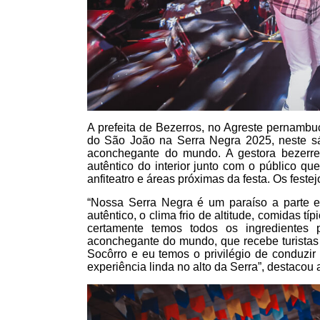
A prefeita de Bezerros, no Agreste pernambuca
do São João na Serra Negra 2025, neste sáb
aconchegante do mundo. A gestora bezerre
autêntico do interior junto com o público qu
anfiteatro e áreas próximas da festa. Os feste
“Nossa Serra Negra é um paraíso a parte e
autêntico, o clima frio de altitude, comidas t
certamente temos todos os ingredientes 
aconchegante do mundo, que recebe turistas e
Socôrro e eu temos o privilégio de conduz
experiência linda no alto da Serra”, destacou a