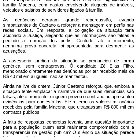
família Macena, com gastos envolvendo alugueis de imóveis,
veículos e salários de servidores ligados à família.
As denúncias geraram grande repercussão, levando
simpatizantes de Caetano a reforçar a mensagem em perfis nas
redes sociais. Em resposta, a coligação da situação teria
acionado a Justiça, alegando que as informações são falsas e
pedindo a remoção dos perfis. Contudo, até o momento,
nenhuma prova concreta foi apresentada para desmentir as
acusações.
A assessoria jurídica da situação se pronunciou de forma
genérica, sem contraprovas. O candidato Zé Elias Filho,
mencionado diretamente nas denúncias por ter recebido mais de
R$ 40 mil em alugueis, não se manifestou.
Ainda na live de ontem, Júnior Caetano reforçou que, embora a
situação tente emplacar a narrativa de que suas denúncias são
falsas, até o momento, ninguém provou o contrário ou apresentou
evidências para contestá-las. Ele reiterou os valores milionários
recebidos pela família Macena, que ultrapassam R$ 800 mil em
contratos públicos.
A falta de respostas concretas levanta uma questão importante
para a população: quem está realmente comprometido com a
transparência na gestão pública? O silêncio da situação parece