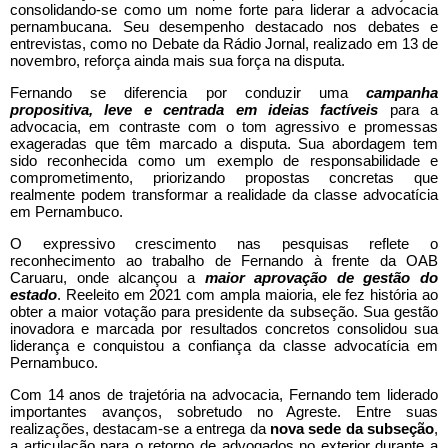
consolidando-se como um nome forte para liderar a advocacia
pernambucana. Seu desempenho destacado nos debates e
entrevistas, como no Debate da Rádio Jornal, realizado em 13 de
novembro, reforça ainda mais sua força na disputa.
Fernando se diferencia por conduzir uma
campanha
propositiva, leve e centrada em ideias factíveis
para a
advocacia, em contraste com o tom agressivo e promessas
exageradas que têm marcado a disputa. Sua abordagem tem
sido reconhecida como um exemplo de responsabilidade e
comprometimento, priorizando propostas concretas que
realmente podem transformar a realidade da classe advocatícia
em Pernambuco.
O expressivo crescimento nas pesquisas reflete o
reconhecimento ao trabalho de Fernando à frente da OAB
Caruaru, onde alcançou a
maior aprovação de gestão do
estado
. Reeleito em 2021 com ampla maioria, ele fez história ao
obter a maior votação para presidente da subseção. Sua gestão
inovadora e marcada por resultados concretos consolidou sua
liderança e conquistou a confiança da classe advocatícia em
Pernambuco.
Com 14 anos de trajetória na advocacia, Fernando tem liderado
importantes avanços, sobretudo no Agreste. Entre suas
realizações, destacam-se a entrega da
nova sede da subseção
,
a articulação para o retorno de advogados no exterior durante a