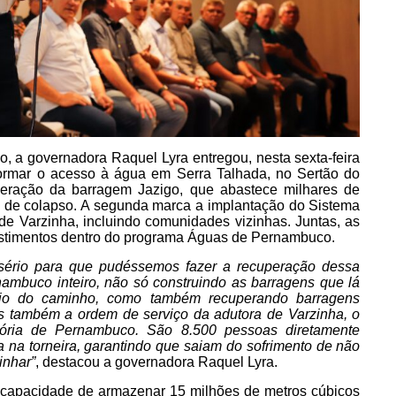
, a governadora Raquel Lyra entregou, nesta sexta-feira
formar o acesso à água em Serra Talhada, no Sertão do
uperação da barragem Jazigo, que abastece milhares de
co de colapso. A segunda marca a implantação do Sistema
de Varzinha, incluindo comunidades vizinhas. Juntas, as
stimentos dentro do programa Águas de Pernambuco.
 sério para que pudéssemos fazer a recuperação dessa
ambuco inteiro, não só construindo as barragens que lá
eio do caminho, como também recuperando barragens
s também a ordem de serviço da adutora de Varzinha, o
tória de Pernambuco. São 8.500 pessoas diretamente
 na torneira, garantindo que saiam do sofrimento de não
inhar”
, destacou a governadora Raquel Lyra.
 capacidade de armazenar 15 milhões de metros cúbicos