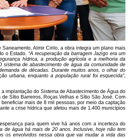
 Saneamento, Almir Cirilo, a obra integra um plano mais
do o Estado.
“A recuperação da barragem Jazigo era um
segurança hídrica, a produção agrícola e a melhoria da
 O sistema de abastecimento de água da comunidade de
emanda de décadas. Durante muitos anos, o olhar do
ção urbana, enquanto a população rural foi esquecida”
,
a a implantação do Sistema de Abastecimento de Água do
s de Sítio Barreiros, Roças Velhas e Sítio São José. Com
 beneficiar mais de 8 mil pessoas, por meio da captação
nte a crise hídrica que afetou mais de 1.400 municípios
z esperança para quem vive há anos com a incerteza do
lta de água há mais de 20 anos. Inclusive, hoje não tem
s os envolvidos nessa obra que vai mudar a vida das