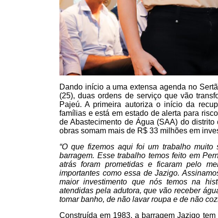
Dando início a uma extensa agenda no Sertão
(25), duas ordens de serviço que vão trans
Pajeú. A primeira autoriza o início da rec
famílias e está em estado de alerta para ris
de Abastecimento de Água (SAA) do distrito 
obras somam mais de R$ 33 milhões em inve
“O que fizemos aqui foi um trabalho muito
barragem. Esse trabalho temos feito em Pern
atrás foram prometidas e ficaram pelo m
importantes como essa de Jazigo. Assinamo
maior investimento que nós temos na his
atendidas pela adutora, que vão receber água
tomar banho, de não lavar roupa e de não coz
Construída em 1983, a barragem Jazigo tem