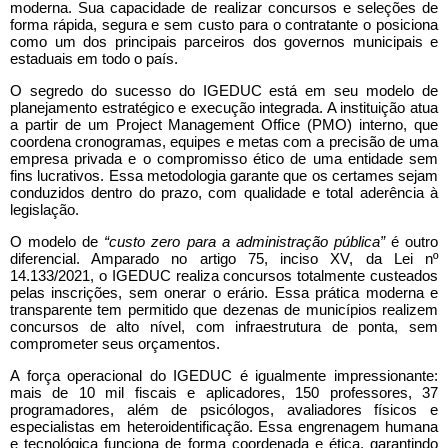
moderna. Sua capacidade de realizar concursos e seleções de
forma rápida, segura e sem custo para o contratante o posiciona
como um dos principais parceiros dos governos municipais e
estaduais em todo o país.
O segredo do sucesso do IGEDUC está em seu modelo de
planejamento estratégico e execução integrada. A instituição atua
a partir de um Project Management Office (PMO) interno, que
coordena cronogramas, equipes e metas com a precisão de uma
empresa privada e o compromisso ético de uma entidade sem
fins lucrativos. Essa metodologia garante que os certames sejam
conduzidos dentro do prazo, com qualidade e total aderência à
legislação.
O modelo de
“custo zero para a administração pública”
é outro
diferencial. Amparado no artigo 75, inciso XV, da Lei nº
14.133/2021, o IGEDUC realiza concursos totalmente custeados
pelas inscrições, sem onerar o erário. Essa prática moderna e
transparente tem permitido que dezenas de municípios realizem
concursos de alto nível, com infraestrutura de ponta, sem
comprometer seus orçamentos.
A força operacional do IGEDUC é igualmente impressionante:
mais de 10 mil fiscais e aplicadores, 150 professores, 37
programadores, além de psicólogos, avaliadores físicos e
especialistas em heteroidentificação. Essa engrenagem humana
e tecnológica funciona de forma coordenada e ética, garantindo