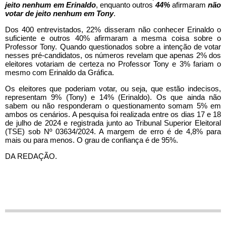
jeito nenhum
em Erinaldo
, enquanto outros
44%
afirmaram
não
votar de jeito nenhum em Tony
.
Dos 400 entrevistados, 22% disseram não conhecer Erinaldo o
suficiente e outros 40% afirmaram a mesma coisa sobre o
Professor Tony. Quando questionados sobre a intenção de votar
nesses pré-candidatos, os números revelam que apenas 2% dos
eleitores votariam de certeza no Professor Tony e 3% fariam o
mesmo com Erinaldo da Gráfica.
Os eleitores que poderiam votar, ou seja, que estão indecisos,
representam 9% (Tony) e 14% (Erinaldo). Os que ainda não
sabem ou não responderam o questionamento somam 5% em
ambos os cenários. A pesquisa foi realizada entre os dias 17 e 18
de julho de 2024 e registrada junto ao Tribunal Superior Eleitoral
(TSE) sob Nº
03634/2024. A margem de erro é de 4,8% para
mais ou para menos. O grau de confiança é de 95%.
DA REDAÇÃO.