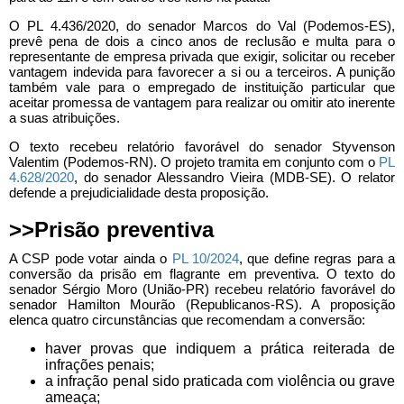
O PL 4.436/2020, do senador Marcos do Val (Podemos-ES),
prevê pena de dois a cinco anos de reclusão e multa para o
representante de empresa privada que exigir, solicitar ou receber
vantagem indevida para favorecer a si ou a terceiros. A punição
também vale para o empregado de instituição particular que
aceitar promessa de vantagem para realizar ou omitir ato inerente
a suas atribuições.
O texto recebeu relatório favorável do senador Styvenson
Valentim (Podemos-RN). O projeto tramita em conjunto com o
PL
4.628/2020
, do senador Alessandro Vieira (MDB-SE). O relator
defende a prejudicialidade desta proposição.
>>Prisão preventiva
A CSP pode votar ainda o
PL 10/2024
, que define regras para a
conversão da prisão em flagrante em preventiva. O texto do
senador Sérgio Moro (União-PR) recebeu relatório favorável do
senador Hamilton Mourão (Republicanos-RS). A proposição
elenca quatro circunstâncias que recomendam a conversão:
haver provas que indiquem a prática reiterada de
infrações penais;
a infração penal sido praticada com violência ou grave
ameaça;