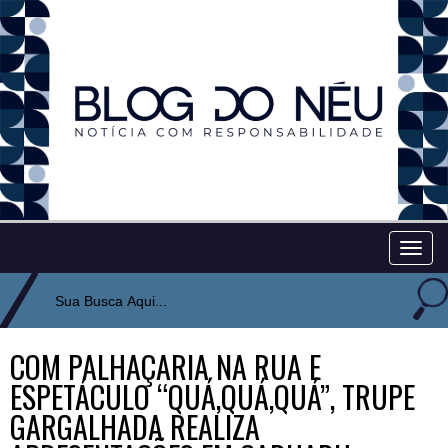
Togg
navig
COM PALHAÇARIA NA RUA E
ESPETÁCULO “QUÁ,QUÁ,QUÁ”, TRUPE
GARGALHADA REALIZA