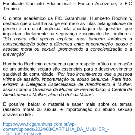
Faculdade Conceito Educacional – Faccon Arcoverde, e FIC
Técnico.
O diretor acadêmico da FIC Garanhuns, Humberto Rochimin,
destaca que a cartilha surge em meio às lutas pela igualdade de
gênero e a crucial urgência pela abordagem de questões que
impactam diretamente na segurança e dignidade das mulheres.
“Ela busca não apenas explicar, mas também fortalecer a
conscientização sobre a diferença entre importunação, abuso e
assédio moral ou sexual, promovendo a conscientização e a
prevenção”
.
Humberto Rochimin acrescenta que o respeito mútuo e a criação
de um ambiente seguro são essenciais para o desenvolvimento
saudável da comunidade.
“Por isso incentivamos que a pessoa
vítima de assédio, importunação ou abuso denuncie. Para isso,
existem a Delegacia Especializada de Atendimento à Mulher,
assim como a Ouvidoria da Mulher de Pernambuco, a Central de
Atendimento à Mulher, além da Polícia Militar”
.
É possível baixar o material e saber mais sobre os temas
(assédio moral ou sexual e importunação ou abuso sexual)
através do link:
https://www.ficgaranhuns.com.br/wp-
content/uploads/2024/03/CARTILHA_DA_MULHER_-
_FIC_FACCON.pdf
.