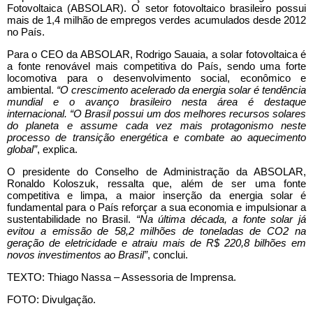
Fotovoltaica (ABSOLAR). O setor fotovoltaico brasileiro possui
mais de 1,4 milhão de empregos verdes acumulados desde 2012
no País.
Para o CEO da ABSOLAR, Rodrigo Sauaia, a solar fotovoltaica é
a fonte renovável mais competitiva do País, sendo uma forte
locomotiva para o desenvolvimento social, econômico e
ambiental.
“O crescimento acelerado da energia solar é tendência
mundial e o avanço brasileiro nesta área é destaque
internacional. “O Brasil possui um dos melhores recursos solares
do planeta e assume cada vez mais protagonismo neste
processo de transição energética e combate ao aquecimento
global”
, explica.
O presidente do Conselho de Administração da ABSOLAR,
Ronaldo Koloszuk, ressalta que, além de ser uma fonte
competitiva e limpa, a maior inserção da energia solar é
fundamental para o País reforçar a sua economia e impulsionar a
sustentabilidade no Brasil.
“Na última década, a fonte solar já
evitou a emissão de 58,2 milhões de toneladas de CO
2
na
geração de eletricidade e atraiu mais de R$ 220,8 bilhões em
novos investimentos ao Brasil”
, conclui.
TEXTO:
Thiago Nassa –
Assessoria de Imprensa.
FOTO: Divulgação.