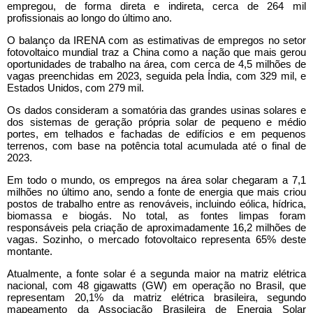
empregou, de forma direta e indireta, cerca de 264 mil
profissionais ao longo do último ano.
O balanço da IRENA com as estimativas de empregos no setor
fotovoltaico mundial traz a China como a nação que mais gerou
oportunidades de trabalho na área, com cerca de 4,5 milhões de
vagas preenchidas em 2023, seguida pela Índia, com 329 mil, e
Estados Unidos, com 279 mil.
Os dados consideram a somatória das grandes usinas solares e
dos sistemas de geração própria solar de pequeno e médio
portes, em telhados e fachadas de edifícios e em pequenos
terrenos, com base na potência total acumulada até o final de
2023.
Em todo o mundo, os empregos na área solar chegaram a 7,1
milhões no último ano, sendo a fonte de energia que mais criou
postos de trabalho entre as renováveis, incluindo eólica, hídrica,
biomassa e biogás. No total, as fontes limpas foram
responsáveis pela criação de aproximadamente 16,2 milhões de
vagas. Sozinho, o mercado fotovoltaico representa 65% deste
montante.
Atualmente, a fonte solar é a segunda maior na matriz elétrica
nacional, com 48 gigawatts (GW) em operação no Brasil, que
representam 20,1% da matriz elétrica brasileira, segundo
mapeamento da Associação Brasileira de Energia Solar