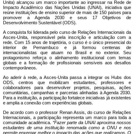
Unita) alcançou um marco importante ao ingressar na Rede de
Impacto Acadêmico das Nações Unidas (UNAI), iniciativa que
reúne instituições de ensino superior de mais de 150 países para
promover a Agenda 2030 e seus 17 Objetivos de
Desenvolvimento Sustentável (ODS).
A conquista foi liderada pelo curso de Relações Internacionais da
Asces-Unita, responsável pela inscrição e articulação com a
rede. Com 15 anos de trajetória, o curso é o único presencial do
interior de Pernambuco e já formou centenas de
internacionalistas que atuam no Brasil e no exterior. Seu
protagonismo reforça o alinhamento institucional com temas
globais e a formação de profissionais sensíveis aos desafios
contemporâneos.
Ao aderir à rede, a Asces-Unita passa a integrar os Hubs dos
ODS, centros que mobilizam estudantes, professores e
colaboradores para desenvolver projetos, pesquisas, ações
comunitárias, campanhas e parcerias alinhadas à Agenda 2030.
Para a instituição, a participação fortalece iniciativas já existentes
e amplia a conexão com experiências globais.
De acordo com o professor Renan Assis, do curso de Relações
Internacionais, a participação representa um marco para toda a
comunidade acadêmica.
“Fazer parte da UNAI aproxima nossos
estudantes de uma instituição renomada como a ONU e nos
permite enxergar melhor o impacto das ações que realizamos. O