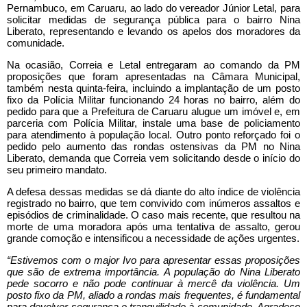
Pernambuco, em Caruaru, ao lado do vereador Júnior Letal, para
solicitar medidas de segurança pública para o bairro Nina
Liberato, representando e levando os apelos dos moradores da
comunidade.
Na ocasião, Correia e Letal entregaram ao comando da PM
proposições que foram apresentadas na Câmara Municipal,
também nesta quinta-feira, incluindo a implantação de um posto
fixo da Polícia Militar funcionando 24 horas no bairro, além do
pedido para que a Prefeitura de Caruaru alugue um imóvel e, em
parceria com Polícia Militar, instale uma base de policiamento
para atendimento à população local. Outro ponto reforçado foi o
pedido pelo aumento das rondas ostensivas da PM no Nina
Liberato, demanda que Correia vem solicitando desde o início do
seu primeiro mandato.
A defesa dessas medidas se dá diante do alto índice de violência
registrado no bairro, que tem convivido com inúmeros assaltos e
episódios de criminalidade. O caso mais recente, que resultou na
morte de uma moradora após uma tentativa de assalto, gerou
grande comoção e intensificou a necessidade de ações urgentes.
“Estivemos com o major Ivo para apresentar essas proposições
que são de extrema importância. A população do Nina Liberato
pede socorro e não pode continuar à mercê da violência. Um
posto fixo da PM, aliado a rondas mais frequentes, é fundamental
para devolver segurança e tranquilidade à comunidade. Agradeço