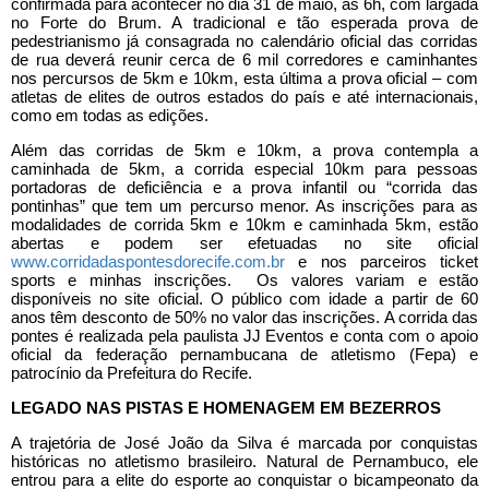
confirmada para acontecer no dia 31 de maio, às 6h, com largada
no Forte do Brum. A tradicional e tão esperada prova de
pedestrianismo já consagrada no calendário oficial das corridas
de rua deverá reunir cerca de 6 mil corredores e caminhantes
nos percursos de 5km e 10km, esta última a prova oficial – com
atletas de elites de outros estados do país e até internacionais,
como em todas as edições.
Além das corridas de 5km e 10km, a prova contempla a
caminhada de 5km, a corrida especial 10km para pessoas
portadoras de deficiência e a prova infantil ou “corrida das
pontinhas” que tem um percurso menor. As inscrições para as
modalidades de corrida 5km e 10km e caminhada 5km, estão
abertas e podem ser efetuadas no site oficial
www.corridadaspontesdorecife.com.br
e nos parceiros ticket
sports e minhas inscrições. Os valores variam e estão
disponíveis no site oficial. O público com idade a partir de 60
anos têm desconto de 50% no valor das inscrições. A corrida das
pontes é realizada pela paulista JJ Eventos e conta com o apoio
oficial da federação pernambucana de atletismo (Fepa) e
patrocínio da Prefeitura do Recife.
LEGADO NAS PISTAS E HOMENAGEM EM BEZERROS
A trajetória de José João da Silva é marcada por conquistas
históricas no atletismo brasileiro. Natural de Pernambuco, ele
entrou para a elite do esporte ao conquistar o bicampeonato da