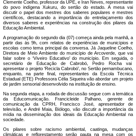
Clemente Coelho, professor da UPE, e Iran Neves, representante
do povo indígena Xukuru, do sertão do estado. A mesa vai
discutir o papel dos mestres dos saberes populares e mestres
científicos, destacando a importância do entrelaçamento dos
diversos saberes e experiências na construção dos pilares da
Educação Ambiental.
A programação do segundo dia (07) começa ainda pela manhã, a
partir das às 9h, com relatos de experiências de municípios e
escolas como tema principal da conversa. Já Jaqueline Coelho,
Diretora de Meio Ambiente do município de Arcoverde, que vai
falar sobre o ‘Viveiro Educativo’ do município. Em seguida, o
secretário de Educação de Cabrobó, Pedro Rocha vai
apresentar o projeto ‘Recicla Cabrobó’, no Sertão pernambucano,
enquanto, na parte final, representantes da Escola Técnica
Estadual (ETE) Professora Célia Siqueira vão abordar um projeto
de jardim sensorial desenvolvido na instituição de ensino.
Na segunda etapa, a rodada de discussão segue com a temática
da Educomunicação. Francicleide Palhano, gerente de
comunicação da CPRH, Francisco José, apresentador de
televisão, e André Maia, Biólogo, vão discutir a importância da
mídia na disseminação dos ideais da Educação Ambiental na
sociedade.
Os pilares sobre racismo ambiental, caatinga, mudanças
climáticas e reflorestamento serão pauta na mesa com os