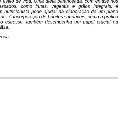
o estilo de vida. Uma dieta balanceada, com ênfase nos
ssados, como frutas, vegetais e grãos integrais, é
m nutricionista pode ajudar na elaboração de um plano
is. A incorporação de hábitos saudáveis, como a prática
o do estresse, também desempenha um papel crucial na
aliza.
ensa.