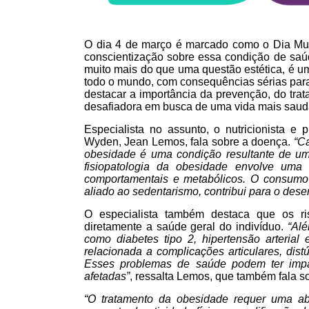
O dia 4 de março é marcado como o Dia Mu
conscientização sobre essa condição de saú
muito mais do que uma questão estética, é u
todo o mundo, com consequências sérias para 
destacar a importância da prevenção, do tra
desafiadora em busca de uma vida mais saud
Especialista no assunto, o nutricionista e
Wyden, Jean Lemos, fala sobre a doença.
“C
obesidade é uma condição resultante de um 
fisiopatologia da obesidade envolve uma 
comportamentais e metabólicos. O consumo 
aliado ao sedentarismo, contribui para o des
O especialista também destaca que os ri
diretamente a saúde geral do indivíduo.
“Al
como diabetes tipo 2, hipertensão arteria
relacionada a complicações articulares, dist
Esses problemas de saúde podem ter impac
afetadas”
, ressalta Lemos, que também fala so
“O tratamento da obesidade requer uma ab