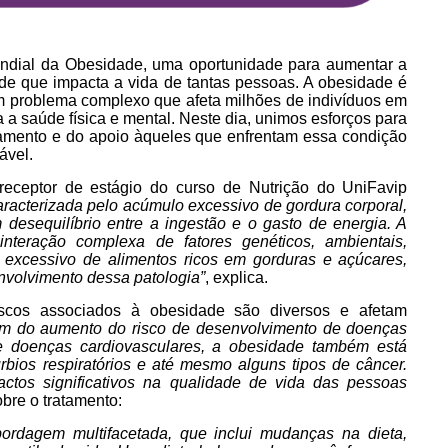
ndial da Obesidade, uma oportunidade para aumentar a
de que impacta a vida de tantas pessoas. A obesidade é
m problema complexo que afeta milhões de indivíduos em
a saúde física e mental. Neste dia, unimos esforços para
tamento e do apoio àqueles que enfrentam essa condição
ável.
 preceptor de estágio do curso de Nutrição do UniFavip
aracterizada pelo acúmulo excessivo de gordura corporal,
desequilíbrio entre a ingestão e o gasto de energia. A
interação complexa de fatores genéticos, ambientais,
excessivo de alimentos ricos em gorduras e açúcares,
envolvimento dessa patologia”
, explica.
scos associados à obesidade são diversos e afetam
ém do aumento do risco de desenvolvimento de doenças
l e doenças cardiovasculares, a obesidade também está
úrbios respiratórios e até mesmo alguns tipos de câncer.
tos significativos na qualidade de vida das pessoas
bre o tratamento:
ordagem multifacetada, que inclui mudanças na dieta,