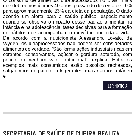
O consumo de alimentos ultraprocessados no Brasil mais
que dobrou nos últimos 40 anos, passando de cerca de 10%
para aproximadamente 23% da dieta da população. O dado
acende um alerta para a saúde pública, especialmente
quando se observa o impacto desse padrão alimentar na
infância e na adolescência, fases decisivas para a formação
de hábitos que acompanham o indivíduo por toda a vida.
De acordo com a nutricionista Alessandra Lovato, da
Wyden, os ultraprocessados não podem ser considerados
alimentos de verdade. “São formulações industriais ricas em
corantes, conservantes, açúcar e gordura saturada, com
pouco ou nenhum valor nutricional”, explica. Entre os
exemplos mais consumidos estão biscoitos recheados,
salgadinhos de pacote, refrigerantes, macarrão instantâneo
e
LER NOTÍCIA
SECRETARIA DE SAÚDE DE CUPIRA REALIZA